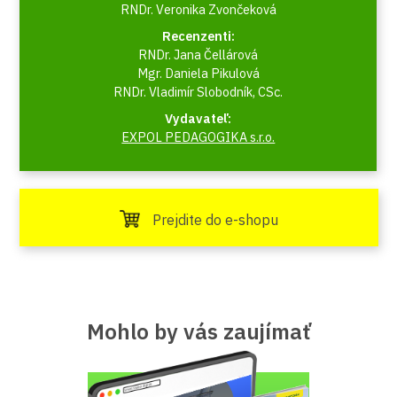
RNDr. Veronika Zvončeková
Recenzenti:
RNDr. Jana Čellárová
Mgr. Daniela Pikulová
RNDr. Vladimír Slobodník, CSc.
Vydavateľ:
EXPOL PEDAGOGIKA s.r.o.
Prejdite do e-shopu
Mohlo by vás zaujímať