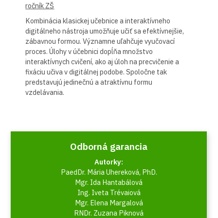
ročník ZŠ
Kombinácia klasickej učebnice a interaktívneho
digitálneho nástroja umožňuje učiť sa efektívnejšie,
zábavnou formou. Významne uľahčuje vyučovací
proces. Úlohy v účebnici dopĺňa množstvo
interaktívnych cvičení, ako aj úloh na precvičenie a
fixáciu učiva v digitálnej podobe. Spoločne tak
predstavujú jedinečnú a atraktívnu formu
vzdelávania.
Odborná garancia
Autorky:
PaedDr. Mária Uhereková, PhD.
Mgr. Ida Hantabálová
Ing. Iveta Trévaiová
Mgr. Elena Margalová
RNDr. Zuzana Piknová