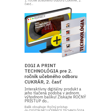
1. ročník učebného odboru CUKRÁR, 2.
časť...
DIGI A PRINT
TECHNOLÓGIA pre 2.
ročník učebného odboru
CUKRÁR, 2. časť
Interaktívny digitálny produkt a
jeho tlačená podoba v jednom
výhodnom balíku! Získajte ROČNÝ
PRÍSTUP do...
Balík obsahuje: Ročný prístup
do DIGITÁLNEJ UČEBNICE TECHNOLÓGIA