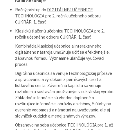
Balík obsahuje:
Ročný prístup do
DIGITÁLNEJ UČEBNICE
TECHNOLÓGIA pre 2. ročník učebného odboru
CUKRÁR, 1. časť
Klasickú tlačenú učebnicu
TECHNOLÓGIA pre 2.
ročník učebného odboru CUKRÁR, 1. časť
Kombinácia klasickej učebnice a interaktívneho
digitálneho nástroja umožňuje učiť sa efektívnejšie,
zábavnou formou. Významne uľahčuje vyučovací
proces.
Digitálna učebnica sa venuje technologickej príprave
a spracovaniu a výrobkom z perníkových ciest a
lístkového cesta. Záverečná kapitola sa venuje
roztokom a sústavám používaným v cukrárskej výrobe.
Základné informácie sú vhodne doplnené o
rozširujúce informácie, obrázky a schémy, či úlohy na
overenie vedomostí a námetmi na uvažovanie, ale aj
slovníček cudzích a menej známych výrazov.
Obsahovo na seba učebnice TECHNOLÓGIA pre 1. až