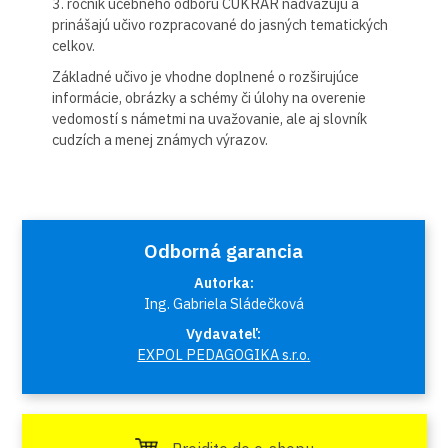
3. ročník učebného odboru CUKRÁR nadväzujú a
prinášajú učivo rozpracované do jasných tematických
celkov.
Základné učivo je vhodne doplnené o rozširujúce
informácie, obrázky a schémy či úlohy na overenie
vedomostí s námetmi na uvažovanie, ale aj slovník
cudzích a menej známych výrazov.
Odborná garancia
Autorka:
Ing. Gabriela Sládečková
Vydavateľ:
EXPOL PEDAGOGIKA s.r.o.